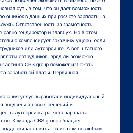
ников позволяет экономить в бизнесе, но это
новная суть в том, что он дает возможность
во ошибок в данных при расчете зарплаты, а
лужб. Ответственность за грамотность
е равно гендиректор и главбух. Но в этом
ательно компенсирует заказчику ущерб, если
трудников или аутсорсинге. А вот штатного
платы сотрудников, вряд ли возможно
онсалтинга CBS group поможет избежать
ета заработной платы. Первичная
 оказания услуг выработали индивидуальный
ря внедрению новых решений и
цессы аутсорсинга расчета зарплаты
отно. Команда CBS group обладает
 поддерживает связь с клиентом по любым